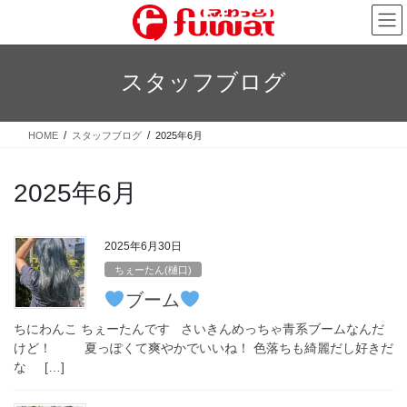
コ
ナ
ン
ビ
テ
ゲ
ン
ー
スタッフブログ
ツ
シ
へ
ョ
ス
ン
HOME
スタッフブログ
2025年6月
キ
に
ッ
移
プ
動
2025年6月
2025年6月30日
ちぇーたん(樋口)
ブーム
ちにわんこ ちぇーたんです さいきんめっちゃ青系ブームなんだ
けど！ 夏っぽくて爽やかでいいね！ 色落ちも綺麗だし好きだ
な […]