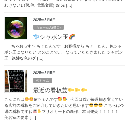
わけない1 (著/俺 電撃文庫) &nbs […]
2025年6月6日
ちぇーたん(樋口)
シャボン玉
ちゃおっす〜 ちぇたんです お客様から ちぇーたん、俺シャ
ボン玉になりたい とのことで… なっていただきました シャボン
玉 絶妙な色のグ […]
2025年6月5日
侑ちゃん
最近の看板芸
こんにちは
侑ちゃんです
今回は僕が毎週描き変えてい
る店前の看板をご紹介していきたいと思います
こちらは今
週の看板ですね
マリオカートの新作、本日発売！！！！！
美容室の要素 […]