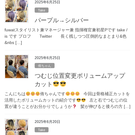
2025年6月25日
Take
パープル→シルバー
fuwatスタイリスト兼マネージャー兼 指揮権官兼初星Pです take /
is です プロフ Twitter 長く残しつつ圧倒的なまとまり&色
&nbs […]
2025年6月25日
侑ちゃん
つむじ位置変更ボリュームアップ
カット
こんにちは
侑ちゃんです
今回は骨格補正カットを
活用したボリュームカットの紹介です
左と右でつむじの位
置が違うことがお分かりでしょうか
髪が伸びると後ろの方 […]
2025年6月20日
Take