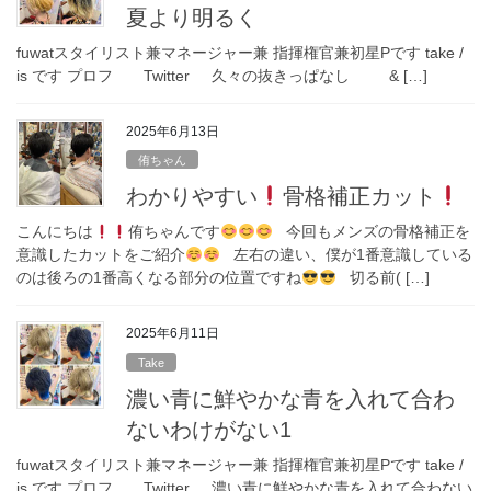
夏より明るく
fuwatスタイリスト兼マネージャー兼 指揮権官兼初星Pです take /
is です プロフ Twitter 久々の抜きっぱなし & […]
2025年6月13日
侑ちゃん
わかりやすい
骨格補正カット
こんにちは
侑ちゃんです
今回もメンズの骨格補正を
意識したカットをご紹介
左右の違い、僕が1番意識している
のは後ろの1番高くなる部分の位置ですね
切る前( […]
2025年6月11日
Take
濃い青に鮮やかな青を入れて合わ
ないわけがない1
fuwatスタイリスト兼マネージャー兼 指揮権官兼初星Pです take /
is です プロフ Twitter 濃い青に鮮やかな青を入れて合わない