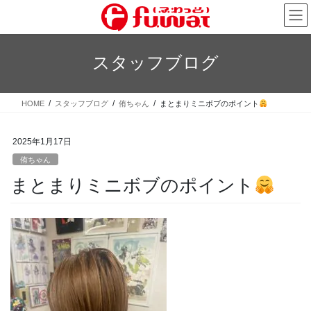
コ
ナ
ン
ビ
テ
ゲ
ン
ー
スタッフブログ
ツ
シ
へ
ョ
ス
ン
HOME
スタッフブログ
侑ちゃん
まとまりミニボブのポイント
キ
に
ッ
移
プ
動
2025年1月17日
侑ちゃん
まとまりミニボブのポイント