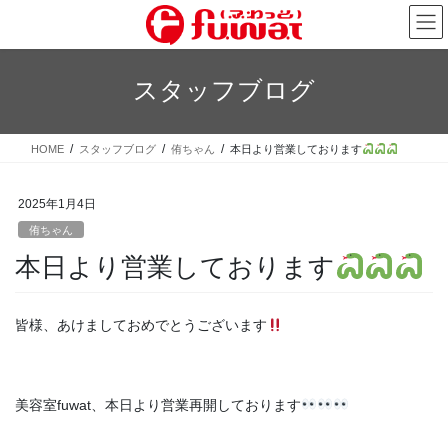
コ
ナ
ン
ビ
テ
ゲ
ン
ー
スタッフブログ
ツ
シ
へ
ョ
ス
ン
HOME
スタッフブログ
侑ちゃん
本日より営業しております
キ
に
ッ
移
プ
動
2025年1月4日
侑ちゃん
本日より営業しております
皆様、あけましておめでとうございます
美容室fuwat、本日より営業再開しております