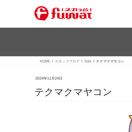
コ
ナ
ン
ビ
テ
ゲ
ン
ー
ツ
シ
へ
ョ
ス
ン
キ
に
ッ
移
HOME
スタッフブログ
Take
テクマクマヤコン
プ
動
2024年11月24日
テクマクマヤコン