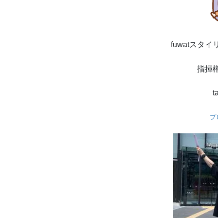
fuwatスタ
指揮
t
プ