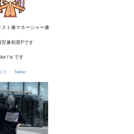
イリスト兼マネージャー兼
権官兼初星Pです
ake / is です
ロフ
Twitter