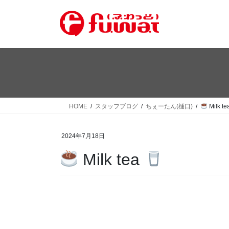
コ
ナ
ン
ビ
テ
ゲ
ン
ー
ツ
シ
へ
ョ
ス
ン
キ
に
ッ
移
HOME
スタッフブログ
ちぇーたん(樋口)
Milk te
プ
動
2024年7月18日
Milk tea