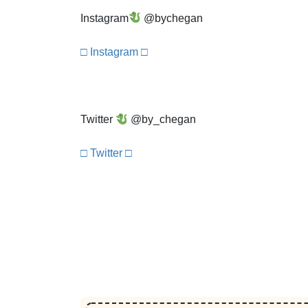
Instagram
@bychegan
□ Instagram □
Twitter
@by_chegan
□ Twitter □