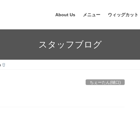
About Us
メニュー
ウィッグカット
スタッフブログ
a
ちぇーたん(樋口)