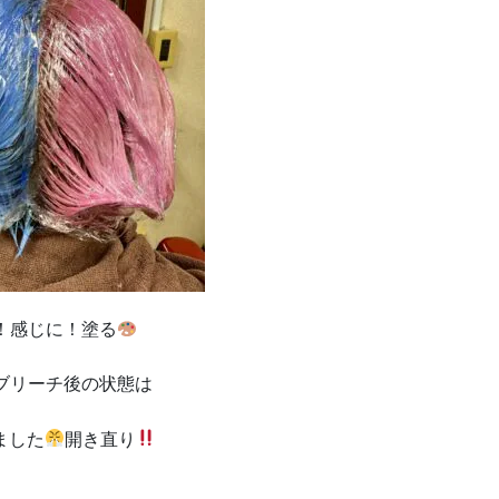
！感じに！塗る
eとブリーチ後の状態は
ました
開き直り