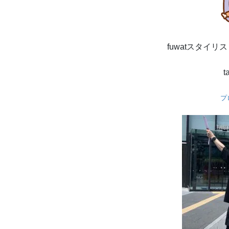
fuwatスタイ
t
プ