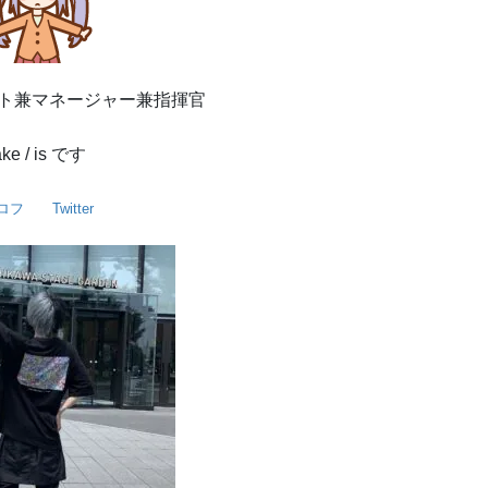
リスト兼マネージャー兼指揮官
ake / is です
ロフ
Twitter