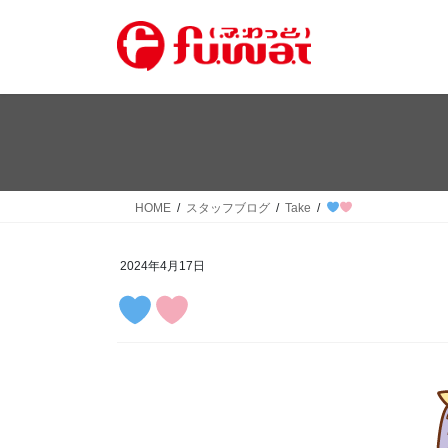
コ
ナ
ン
ビ
テ
ゲ
ン
ー
ツ
シ
へ
ョ
ス
ン
キ
に
ッ
移
HOME
スタッフブログ
Take
プ
動
2024年4月17日