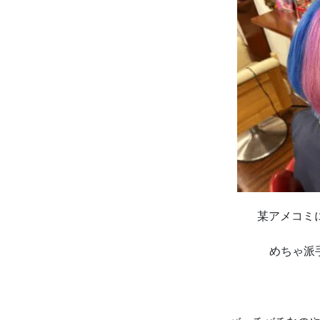
某アメコミ
めちゃ派