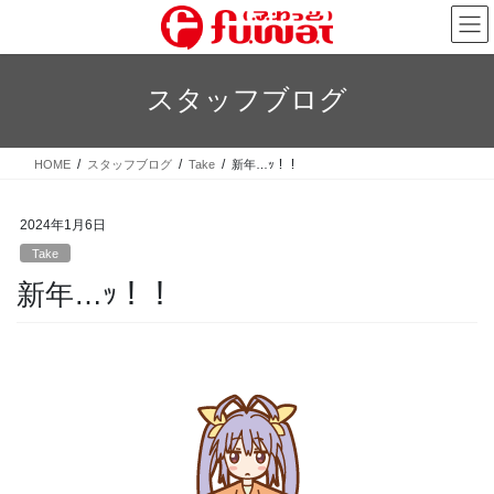
コ
ナ
ン
ビ
テ
ゲ
ン
ー
スタッフブログ
ツ
シ
へ
ョ
ス
ン
HOME
スタッフブログ
Take
新年…ｯ！！
キ
に
ッ
移
プ
動
2024年1月6日
Take
新年…ｯ！！