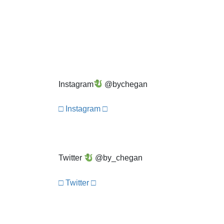
Instagram
@bychegan
□ Instagram □
Twitter
@by_chegan
□ Twitter □