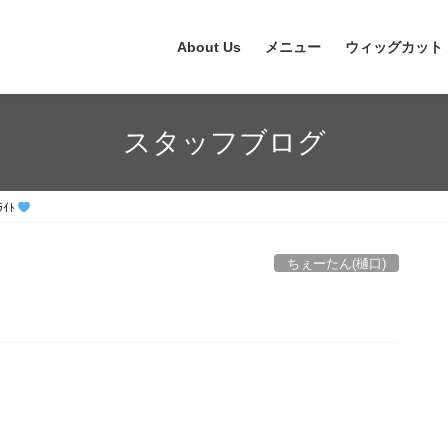
About Us
メニュー
ウィッグカット
スタッフブログ
ﾗｲﾄ
ちぇーたん(樋口)