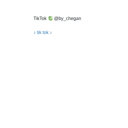
TikTok
@by_chegan
♪ tik tok ♪