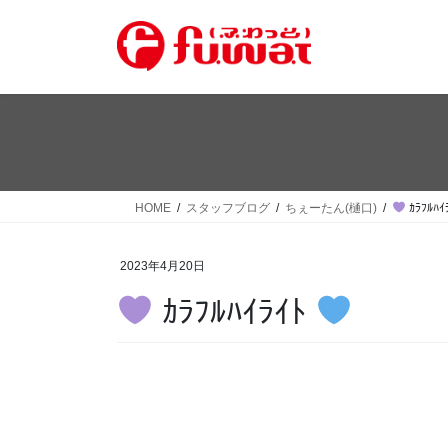
コ
ナ
ン
ビ
テ
ゲ
ン
ー
ツ
シ
へ
ョ
ス
ン
キ
に
ッ
移
HOME
スタッフブログ
ちぇーたん(樋口)
ｶﾗﾌﾙﾊｲ
プ
動
2023年4月20日
ｶﾗﾌﾙﾊｲﾗｲﾄ