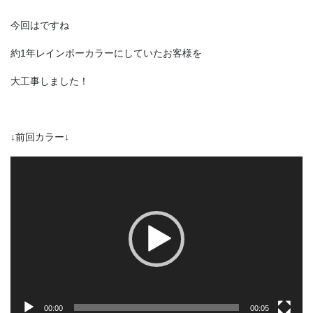
今回はですね
約1年レインボーカラーにしていたお客様を
大工事しました！
↓前回カラー↓
動
画
プ
レ
ー
ヤ
ー
00:00
00:05