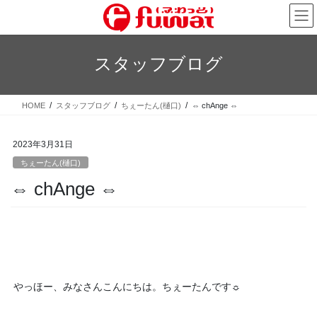
コ
ナ
ン
ビ
テ
ゲ
ン
ー
スタッフブログ
ツ
シ
へ
ョ
ス
ン
HOME
スタッフブログ
ちぇーたん(樋口)
⇔ chAnge ⇔
キ
に
ッ
移
プ
動
2023年3月31日
ちぇーたん(樋口)
⇔ chAnge ⇔
やっほー、みなさんこんにちは。ちぇーたんです☼