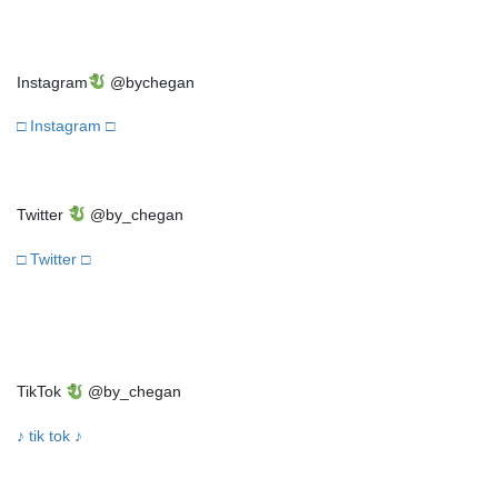
Instagram
@bychegan
□ Instagram □
Twitter
@by_chegan
□ Twitter □
TikTok
@by_chegan
♪ tik tok ♪