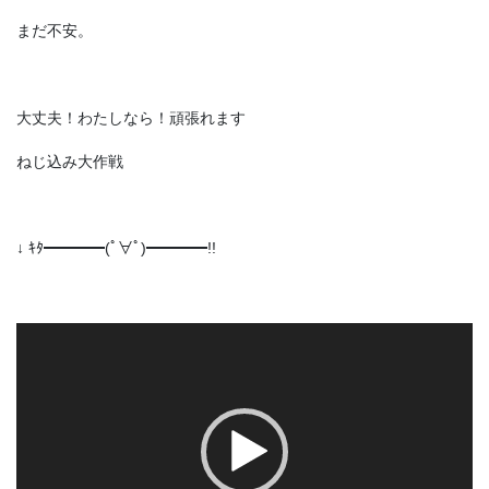
まだ不安。
大丈夫！わたしなら！頑張れます
ねじ込み大作戦
↓ ｷﾀ━━━━(ﾟ∀ﾟ)━━━━!!
動
画
プ
レ
ー
ヤ
ー