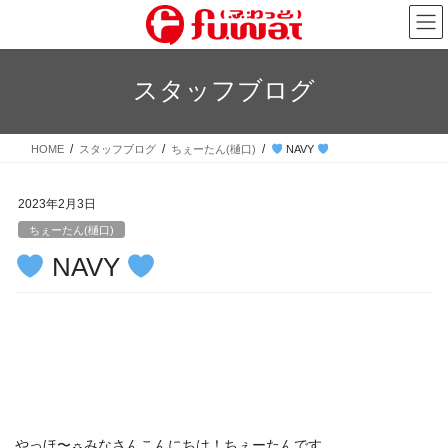
コ
ナ
ン
ビ
テ
ゲ
ン
ー
スタッフブログ
ツ
シ
へ
ョ
ス
ン
HOME
スタッフブログ
ちぇーたん(樋口)
NAVY
キ
に
ッ
移
プ
動
2023年2月3日
ちぇーたん(樋口)
NAVY
やっほ〜☼みなさんこんにちは！ちぇーたんです