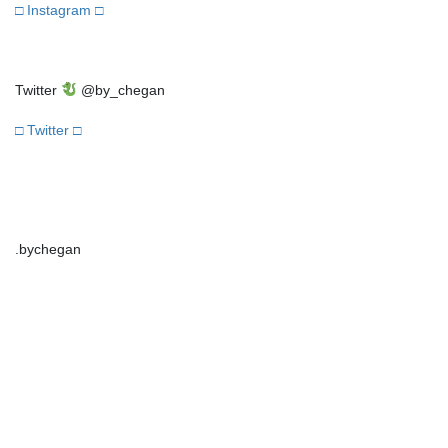
□ Instagram □
Twitter
@by_chegan
□ Twitter □
.bychegan