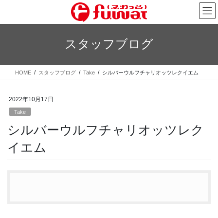
コ
ナ
ン
ビ
テ
ゲ
ン
ー
スタッフブログ
ツ
シ
へ
ョ
ス
ン
HOME
スタッフブログ
Take
シルバーウルフチャリオッツレクイエム
キ
に
ッ
移
プ
動
2022年10月17日
Take
シルバーウルフチャリオッツレク
イエム