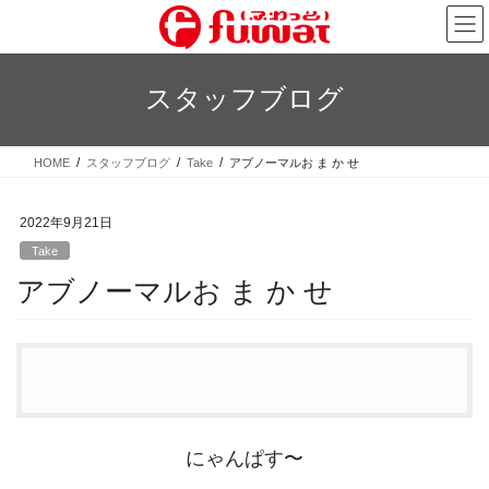
コ
ナ
ン
ビ
テ
ゲ
ン
ー
スタッフブログ
ツ
シ
へ
ョ
ス
ン
HOME
スタッフブログ
Take
アブノーマルお ま か せ
キ
に
ッ
移
プ
動
2022年9月21日
Take
アブノーマルお ま か せ
にゃんぱす〜