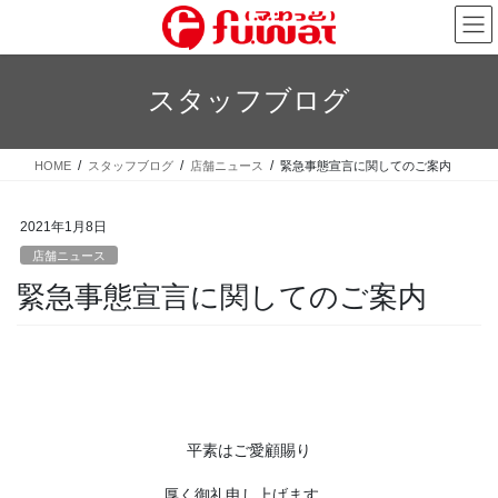
コ
ナ
ン
ビ
テ
ゲ
ン
ー
スタッフブログ
ツ
シ
へ
ョ
ス
ン
HOME
スタッフブログ
店舗ニュース
緊急事態宣言に関してのご案内
キ
に
ッ
移
プ
動
2021年1月8日
店舗ニュース
緊急事態宣言に関してのご案内
平素はご愛顧賜り
厚く御礼申し上げます。